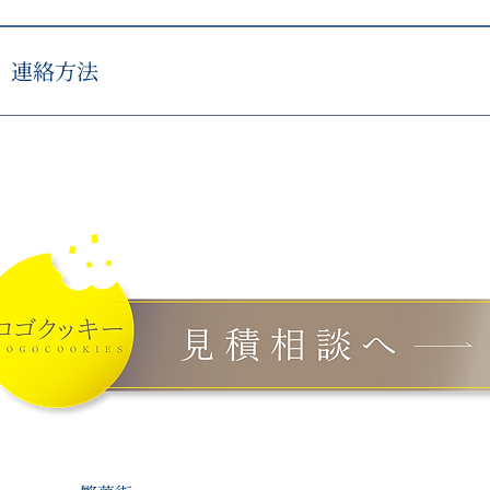
制作前に、クッキーとして表現する形や配置を確認します。
変更は、追加費用や納期変更が発生する場合があります。
連絡方法
画像を送って気軽に相談する場合は公式LINE、法人内で記
利です。内容確認のため、最終的には記録が残る形でのやり取
ールは以下までお願いいたします。 han.ka.gai.atelieryu@g