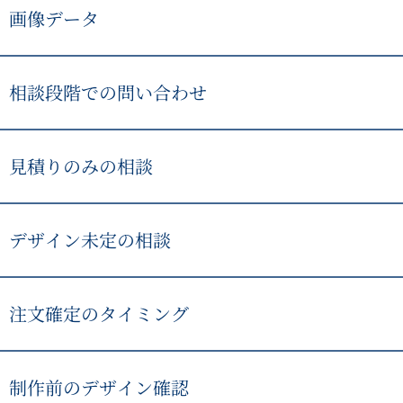
トやアイシングの希望有無をお知らせください。すべて決ま
画像データ
で大丈夫です。
JPEGやPNGなどの画像で問題ありません。ロゴや文字がは
制作可否や再現性を判断しやすくなります。
相談段階での問い合わせ
制作できるか、どれくらいの費用感か、どの仕様がよさそう
談いただけます。
見積りのみの相談
見積りだけでも問題ありません。内容を確認したうえで、注
い。内容が合わない場合は、無理にご注文いただく必要はあ
デザイン未定の相談
デザインが未定でも、用途や配布相手が決まっていればご相
て、形・サイズ・仕様の方向性をご提案します。
注文確定のタイミング
見積り内容、デザイン内容、数量、納期にご納得いただき、
で注文確定となります。
制作前のデザイン確認