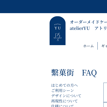
​オーダーメイドケ
​atelierYU ア
ホーム
ギ
繫菓街 FAQ
はじめての方へ
ご利用シーン
デザインについて
再現性について
仕様について