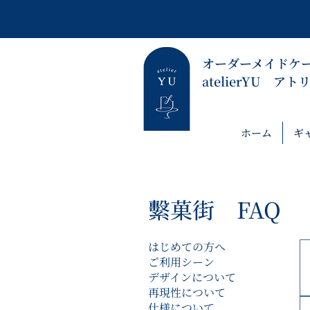
​オーダーメイドケ
​atelierYU ア
ホーム
ギ
繫菓街 FAQ
はじめての方へ
ご利用シーン
デザインについて
再現性について
仕様について