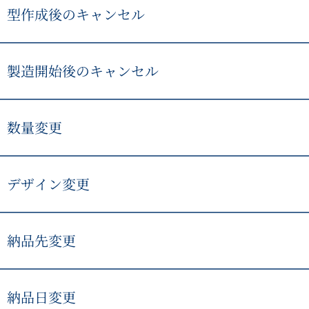
セルは無料、それ以降は進行状況に応じて実費をご請求する
型作成後のキャンセル
型作成後のキャンセルは、型代など実際に発生した費用をご
す。
製造開始後のキャンセル
製造開始後のキャンセルは、原則として実費をご請求する場
数量変更
製造前であれば対応できる場合があります。材料準備後や製
できない場合があります。
デザイン変更
型作成前であれば対応できる場合があります。型作成後や製
や納期変更が発生する場合があります。
納品先変更
発送前であれば対応できる場合があります。発送後の変更は
追加送料や遅延が発生する場合があります。
納品日変更