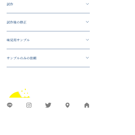
試作
だける場合があります。実物確認を希望される場合
は、ご相談ください。
本番前の試作は、内容によって対応可能です。デザ
試作後の修正
イン、数量、納期によって費用や対応可否が変わり
ます。
試作後に調整できる場合があります。ただし、大幅
味見用サンプル
なデザイン変更や型の作り直しが必要な場合は、追
加費用や納期変更が発生する場合があります。
味の確認をしたい場合は、内容に応じてサンプルを
サンプルのみの依頼
ご案内できる場合があります。
サンプルのみのご依頼は、内容や時期によって対応
可否が変わります。具体的な用途がある場合は、あ
わせてお知らせください。
atelierYU