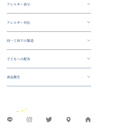
アレルギー表示
す。
使用原材料に基づき、アレルゲン表示を行います。
アレルギー対応
配布先にアレルギーをお持ちの方がいる可能性があ
る場合は、事前にご確認ください。
アレルギー対応は現在しておりません。
同一工房での製造
同じ工房内で複数の原材料を扱う場合があります。
子どもへの配布
アレルギーに関する不安がある場合は、事前にご相
談ください。
子ども向けイベントや施設での配布もご相談可能で
食品衛生
す。ただし、アレルギー確認や配布方法について
は、主催者様側でも事前確認をお願いします。
菓子製造業の営業許可を取得した環境で製造しま
す。食品として安全にお届けできるよう、製造・表
示・出荷管理を行います。