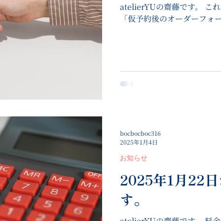
atelierYUの齋藤です。
「仮予約後のオーダーフォ
不便がありました。 そこで
た。...
bocbocboc316
2025年1月4日
お知らせ
2025年1月2
す。
atelierYUの齋藤です。