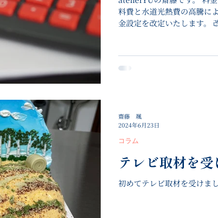
料費と水道光熱費の高騰により
金設定を改定いたします。 
からご覧いただけます。 メ
い。...
齋藤 颯
2024年6月23日
コラム
テレビ取材を受
初めてテレビ取材を受けま